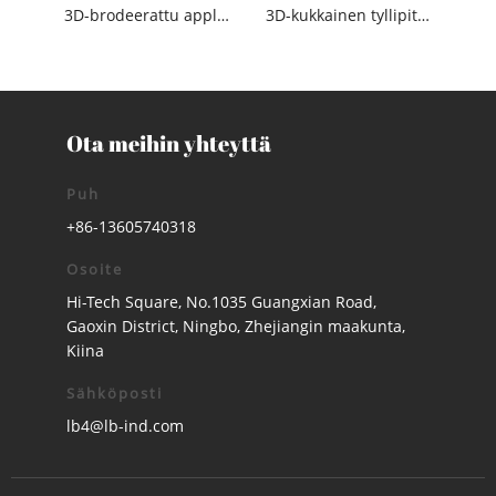
3D-brodeerattu applikoitu kukkakirjonta Tylli kangas
3D-kukkainen tyllipitsikangas tekojalokivillä
Ota meihin yhteyttä
Puh
+86-13605740318
Osoite
Hi-Tech Square, No.1035 Guangxian Road,
Gaoxin District, Ningbo, Zhejiangin maakunta,
Kiina
Sähköposti
lb4@lb-ind.com