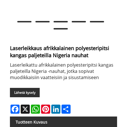
Laserleikkaus afrikkalainen polyesteripitsi
kangas paljeteilla Nigeria nauhat
Laserleikattu afrikkalainen polyesteripitsi kangas
paljeteilla Nigeria -nauhat, jotka sopivat
muodikkaisiin vaatteisiin ja sisustamiseen
Lähetä kysely
Facebook
X
WhatsApp
Pinterest
LinkedIn
Share
Tuotteen Kuvaus