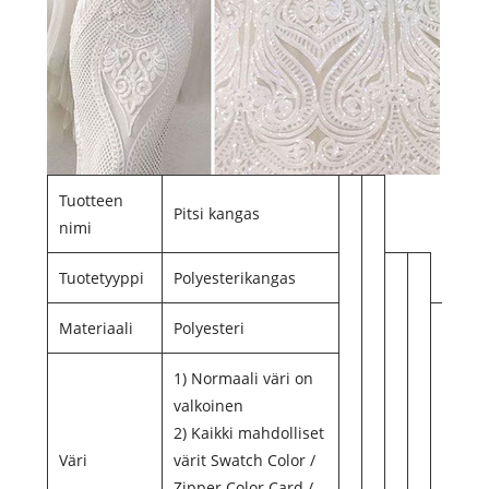
Tuotteen
Pitsi kangas
nimi
Tuotetyyppi
Polyesterikangas
Materiaali
Polyesteri
1) Normaali väri on
valkoinen
2) Kaikki mahdolliset
Väri
värit Swatch Color /
Zipper Color Card /