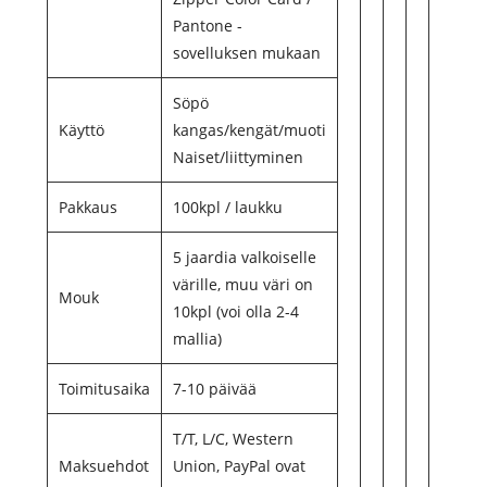
Pantone -
sovelluksen mukaan
Söpö
Käyttö
kangas/kengät/muoti
Naiset/liittyminen
Pakkaus
100kpl / laukku
5 jaardia valkoiselle
värille, muu väri on
Mouk
10kpl (voi olla 2-4
mallia)
Toimitusaika
7-10 päivää
T/T, L/C, Western
Maksuehdot
Union, PayPal ovat