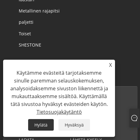
Metallinen rajapitsi
paljetti
Toiset
SHESTONE
X
Käytämme evästeitä tarjotaksemme
sinulle paremman selauskokemuksen,
analysoidaksemme sivuston liikennettä ja
mukauttaaksemme sisältöä. Käyttämällä
tätä sivustoa hyväksyt evästeiden käytön.
Tietosuojakäytäntö
KOTI
MEISTÄ
Hylätä
Hyväksyä
TUOTTEET
UUTISET
LADATA
LÄHETÄ KYSELY