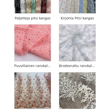
Paljetteja pitsi kangas
Kirjonta Pitsi kangas
Puuvillainen ranskalainen Guipure-kirjontapitsi
Brodeerattu ranskalainen verkkopitsi häihin