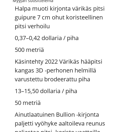
Myyjän suosittelema
Halpa muoti kirjonta värikäs pitsi
guipure 7 cm ohut koristeellinen
pitsi verhoilu
0,37–0,42 dollaria
/ piha
500 metriä
Käsintehty 2022 Värikäs hääpitsi
kangas 3D -perhonen helmillä
varustettu brodeerattu piha
13–15,50 dollaria
/ piha
50 metriä
Ainutlaatuinen Bullion -kirjonta
paljetti vyöhyke aaltoileva reunus