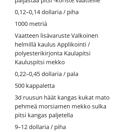
paljastaa pitsi -koriste vaatteille
0,12–0,14 dollaria
/ piha
1000 metriä
Vaatteen lisävaruste Valkoinen
helmillä kaulus Applikointi /
polyesterikirjonta Kaulapitsi
Kauluspitsi mekko
0,22–0,45 dollaria
/ pala
500 kappaletta
3d ruusun häät kangas kukat mato
pehmeä morsiamen mekko sulka
pitsi kangas paljetella
9–12 dollaria
/ piha