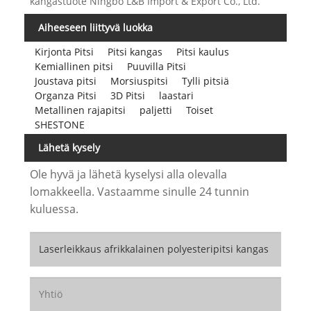
kangastuote Ningbo L&B Import & Export Co., Ltd.
Aiheeseen liittyvä luokka
Kirjonta Pitsi
Pitsi kangas
Pitsi kaulus
Kemiallinen pitsi
Puuvilla Pitsi
Joustava pitsi
Morsiuspitsi
Tylli pitsiä
Organza Pitsi
3D Pitsi
laastari
Metallinen rajapitsi
paljetti
Toiset
SHESTONE
Lähetä kysely
Ole hyvä ja lähetä kyselysi alla olevalla
lomakkeella. Vastaamme sinulle 24 tunnin
kuluessa.