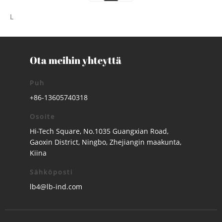
L
Ota meihin yhteyttä
Puh
+86-13605740318
Osoite
Hi-Tech Square, No.1035 Guangxian Road,
Gaoxin District, Ningbo, Zhejiangin maakunta,
Kiina
Sähköposti
lb4@lb-ind.com