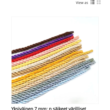
View as
Yksiväinen 7 mm: n säikeet värilliset