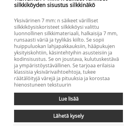
silkkiköyden sisustus silkkinäkö
Yksivärinen 7 mm: n säikeet värilliset
silkkiköysiskoristeet silkkiköysi valittu
luonnollinen silkkimateriaali, halkaisija 7 mm,
runsaasti väriä ja tyylikäs kiilto. Se sopii
huippuluokan lahjapakkauksiin, hääpukujen
yksityiskohtiin, käsintehtyihin asusteisiin ja
kodinsisustus. Se on joustava, kulutuskestävä
ja ympäristöystävällinen. Se tarjoaa erilaisia
klassisia yksivärivaihtoehtoja, tukee
räätälöityjä värejä ja pituuksia ja korostaa
hienostuneen tekstuurin
Lue lisää
Lähetä kysely