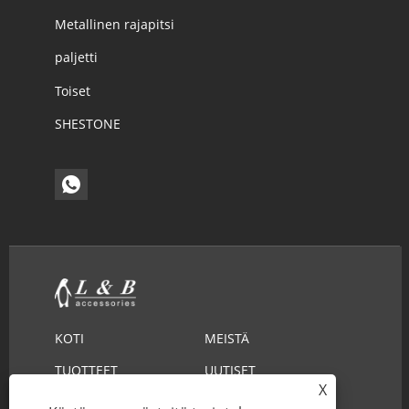
Metallinen rajapitsi
paljetti
Toiset
SHESTONE
KOTI
MEISTÄ
TUOTTEET
UUTISET
X
LADATA
LÄHETÄ KYSELY