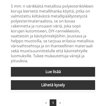
5 mm: n värikkäitä metallisia polyesterikökkien
koruja kierteitä metallihanka köyttä, jotka on
valmistettu kiiltävästä metallipäällystetystä
polyesterimateriaalista, se on kovaa
rakennetta ja runsaasti väriä, joka sopii
korujen kutomiseen, DIY-rannekkeisiin,
vaatteisiin ja käsityöntekijöihin. Joustava ja
helppo muotoilla, se tarjoaa erilaisia metallisia
värivaihtoehtoja ja on ihanteellinen materiaali
sekä muotisuunnittelulle että käsintehtyille
luomuksille. Tukee mukautettuja värejä ja
pituuksia.
Lue lisää
Lähetä kysely
<
1
>