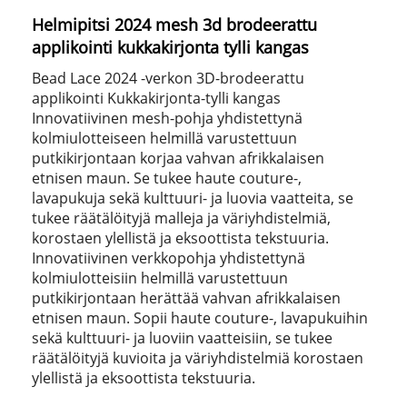
Helmipitsi 2024 mesh 3d brodeerattu
applikointi kukkakirjonta tylli kangas
Bead Lace 2024 -verkon 3D-brodeerattu
applikointi Kukkakirjonta-tylli kangas
Innovatiivinen mesh-pohja yhdistettynä
kolmiulotteiseen helmillä varustettuun
putkikirjontaan korjaa vahvan afrikkalaisen
etnisen maun. Se tukee haute couture-,
lavapukuja sekä kulttuuri- ja luovia vaatteita, se
tukee räätälöityjä malleja ja väriyhdistelmiä,
korostaen ylellistä ja eksoottista tekstuuria.
Innovatiivinen verkkopohja yhdistettynä
kolmiulotteisiin helmillä varustettuun
putkikirjontaan herättää vahvan afrikkalaisen
etnisen maun. Sopii haute couture-, lavapukuihin
sekä kulttuuri- ja luoviin vaatteisiin, se tukee
räätälöityjä kuvioita ja väriyhdistelmiä korostaen
ylellistä ja eksoottista tekstuuria.