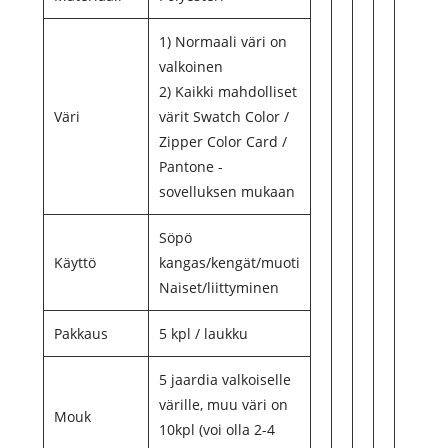
1) Normaali väri on
valkoinen
2) Kaikki mahdolliset
Väri
värit Swatch Color /
Zipper Color Card /
Pantone -
sovelluksen mukaan
Söpö
Käyttö
kangas/kengät/muoti
Naiset/liittyminen
Pakkaus
5 kpl / laukku
5 jaardia valkoiselle
värille, muu väri on
Mouk
10kpl (voi olla 2-4