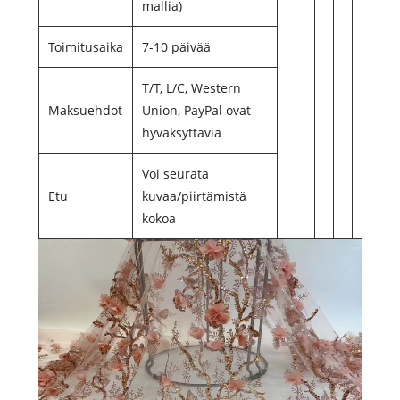
mallia)
Toimitusaika
7-10 päivää
T/T, L/C, Western
Maksuehdot
Union, PayPal ovat
hyväksyttäviä
Voi seurata
Etu
kuvaa/piirtämistä
kokoa