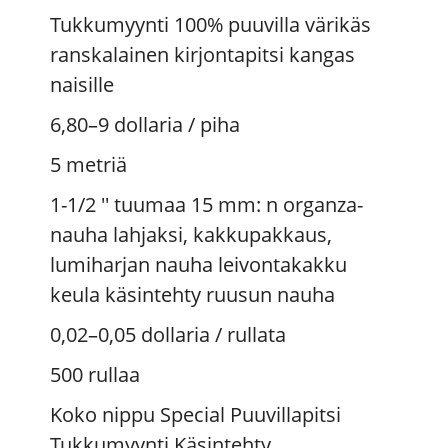
Tukkumyynti 100% puuvilla värikäs
ranskalainen kirjontapitsi kangas
naisille
6,80–9 dollaria
/ piha
5 metriä
1-1/2 '' tuumaa 15 mm: n organza-
nauha lahjaksi, kakkupakkaus,
lumiharjan nauha leivontakakku
keula käsintehty ruusun nauha
0,02–0,05 dollaria
/ rullata
500 rullaa
Koko nippu Special Puuvillapitsi
Tukkumyynti Käsintehty