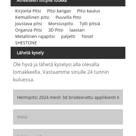
Aiheeseen liittyvä luokka
Kirjonta Pitsi
Pitsi kangas
Pitsi kaulus
Kemiallinen pitsi
Puuvilla Pitsi
Joustava pitsi
Morsiuspitsi
Tylli pitsiä
Organza Pitsi
3D Pitsi
laastari
Metallinen rajapitsi
paljetti
Toiset
SHESTONE
Lähetä kysely
Ole hyvä ja lähetä kyselysi alla olevalla
lomakkeella. Vastaamme sinulle 24 tunnin
kuluessa.