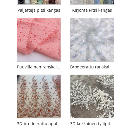
Paljetteja pitsi kangas
Kirjonta Pitsi kangas
Puuvillainen ranskalainen Guipure-kirjontapitsi
Brodeerattu ranskalainen verkkopitsi häihin
3D-brodeerattu applikoitu kukkakirjonta Tylli kangas
3D-kukkainen tyllipitsikangas tekojalokivillä