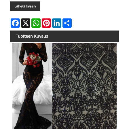
Lähetä kysely
Facebook
X
WhatsApp
Pinterest
LinkedIn
Share
Tuotteen Kuvaus