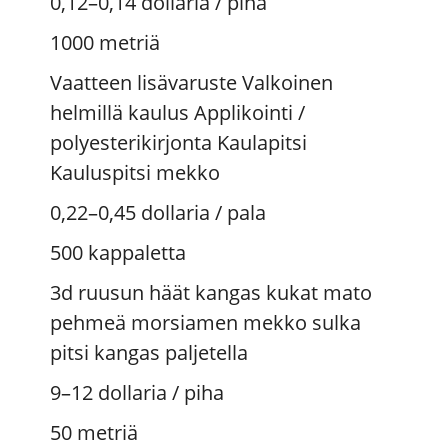
0,12–0,14 dollaria
/ piha
1000 metriä
Vaatteen lisävaruste Valkoinen
helmillä kaulus Applikointi /
polyesterikirjonta Kaulapitsi
Kauluspitsi mekko
0,22–0,45 dollaria
/ pala
500 kappaletta
3d ruusun häät kangas kukat mato
pehmeä morsiamen mekko sulka
pitsi kangas paljetella
9–12 dollaria
/ piha
50 metriä