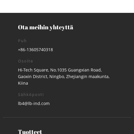
Ota meihin yhteyttä
Puh
+86-13605740318
Osoite
Hi-Tech Square, No.1035 Guangxian Road,
Gaoxin District, Ningbo, Zhejiangin maakunta,
Kiina
Sähköposti
lb4@lb-ind.com
Tuotteet