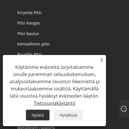
Kirjonta Pitsi
Pitsi kangas
Pitsi kaulus
Kemiallinen pitsi
Puuvilla Pitsi
X
Joustava pitsi
Käytämme evästeitä tarjotaksemme
sinulle paremman selauskokemuksen,
Morsiuspitsi
analysoidaksemme sivuston liikennettä ja
Tylli pitsiä
mukauttaaksemme sisältöä. Käyttämällä
tätä sivustoa hyväksyt evästeiden käytön.
Organza Pitsi
Tietosuojakäytäntö
3D Pitsi
Hylätä
Hyväksyä
laastari
Metallinen rajapitsi