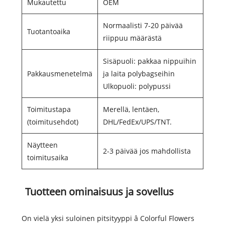
Mukautettu
OEM
Normaalisti 7-20 päivää
Tuotantoaika
riippuu määrästä
Sisäpuoli: pakkaa nippuihin
Pakkausmenetelmä
ja laita polybagseihin
Ulkopuoli: polypussi
Toimitustapa
Merellä, lentäen,
(toimitusehdot)
DHL/FedEx/UPS/TNT.
Näytteen
2-3 päivää jos mahdollista
toimitusaika
Tuotteen ominaisuus ja sovellus
On vielä yksi suloinen pitsityyppi â Colorful Flowers