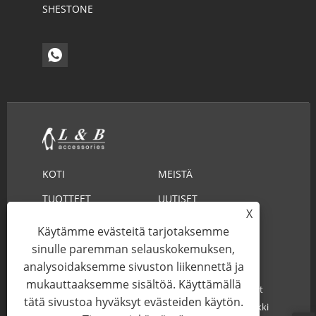
SHESTONE
KOTI
MEISTÄ
TUOTTEET
UUTISET
X
LADATA
LÄHETÄ KYSELY
Käytämme evästeitä tarjotaksemme
sinulle paremman selauskokemuksen,
OTA MEIHIN YHTEYTTÄ
analysoidaksemme sivuston liikennettä ja
mukauttaaksemme sisältöä. Käyttämällä
Tekijänoikeudet © 2022 Ningbo L&B Import & Export
tätä sivustoa hyväksyt evästeiden käytön.
Co., Ltd - kirjontapitsi, puuvillapitsi, pitsi kaulus - kaikki