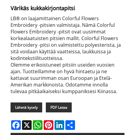
Värikäs kukkakirjontapitsi
LB® on laajamittainen Colorful Flowers
Embroidery -pitsien valmistaja. Nämä Colorful
Flowers Embroidery -pitsit ovat uusimmat
korkealaatuisten pitsien mallit. Colorful Flowers
Embroidery -pitsi on valmistettu polyesterista, ja
sitä voidaan käyttää vaatteissa, laukkuissa ja
kodintekstiilituotteissa.
Olemme erikoistuneet pitsiin useiden vuosien
ajan. Tuotteillamme on hyvä hintaetu ja ne
kattavat suurimman osan Euroopan ja Etelä-
Amerikan markkinoista. Odotamme innolla
tulevaa pitkäaikaiseksi kumppaniksesi Kiinassa.
Lähetä kysely
PDF Lataa
Facebook
X
WhatsApp
Pinterest
LinkedIn
Share