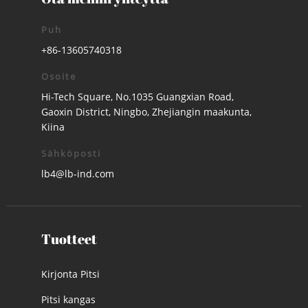
Puh
+86-13605740318
Osoite
Hi-Tech Square, No.1035 Guangxian Road,
Gaoxin District, Ningbo, Zhejiangin maakunta,
Kiina
Sähköposti
lb4@lb-ind.com
Tuotteet
Kirjonta Pitsi
Pitsi kangas