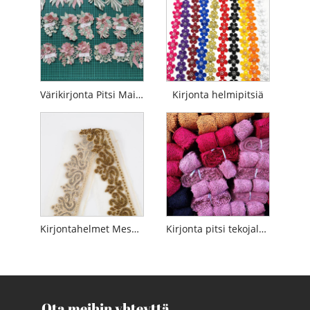
Värikirjonta Pitsi Maitomainen
Kirjonta helmipitsiä
Kirjontahelmet Mesh-pitsikoristelu
Kirjonta pitsi tekojalokivillä
Ota meihin yhteyttä