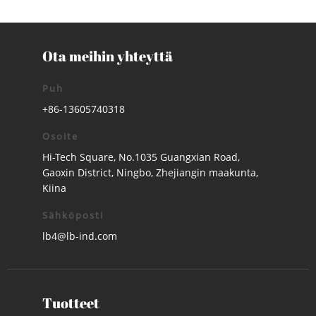
Ota meihin yhteyttä
Puh
+86-13605740318
Osoite
Hi-Tech Square, No.1035 Guangxian Road,
Gaoxin District, Ningbo, Zhejiangin maakunta,
Kiina
Sähköposti
lb4@lb-ind.com
Tuotteet