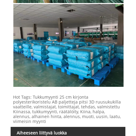
Hot Tags: Tukkumyynti 25 cm kirjonta
polyesterikoristelu AB paljetteja pitsi 3D ruusukukilla
vaatteille, valmistajat, toimittajat, tehdas, valmistettu
Kiinassa, tukkumyynti, räätälöity, Kiina, halpa,
alennus, alhainen hinta, alennus, muoti, uusin, laatu,
viimeisin myynti
Aiheeseen liittyvä luokka