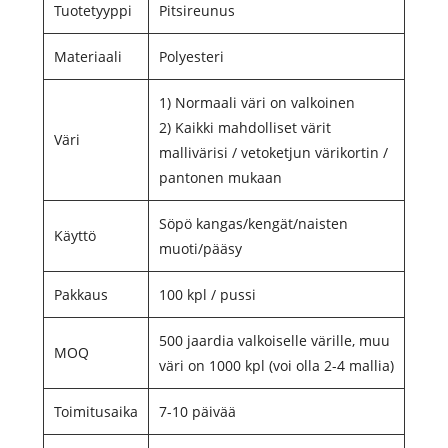
Tuotetyyppi
Pitsireunus
Materiaali
Polyesteri
1) Normaali väri on valkoinen
2) Kaikki mahdolliset värit
Väri
mallivärisi / vetoketjun värikortin /
pantonen mukaan
Söpö kangas/kengät/naisten
Käyttö
muoti/pääsy
Pakkaus
100 kpl / pussi
500 jaardia valkoiselle värille, muu
MOQ
väri on 1000 kpl (voi olla 2-4 mallia)
Toimitusaika
7-10 päivää