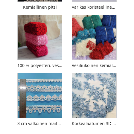
Kemiallinen pitsi
Värikäs koristeellinen pitsikoristelu
100 % polyesteri, vesiliukoinen ranskalainen värikirjonta Guipure-pitsi
Vesiliukoinen kemiallinen polyesteripitsi
3 cm valkoinen maitosilkki, polyesteri vesiliukoinen brodeerattu pitsireunus
Korkealaatuinen 3D -kukka -helmillä oleva tekstiilikirjontakangas pitsi sisustus