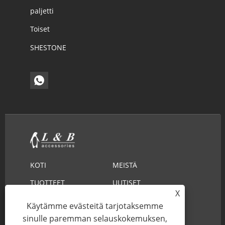
paljetti
Toiset
SHESTONE
KOTI
MEISTÄ
TUOTTEET
UUTISET
X
LADATA
LÄHETÄ KYSELY
Käytämme evästeitä tarjotaksemme
sinulle paremman selauskokemuksen,
OTA MEIHIN YHTEYTTÄ